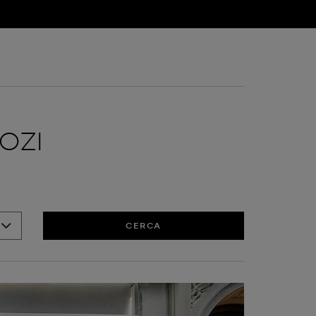
OZI
CERCA