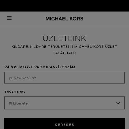
Ugrás a tartalomra
Vissza a főoldalra
ÜZLETEINK
KILDARE, KILDARE TERÜLETÉN 1 MICHAEL KORS ÜZLET
TALÁLHATÓ
VÁROS, MEGYE VAGY IRÁNYÍTÓSZÁM
TÁVOLSÁG
KERESÉS