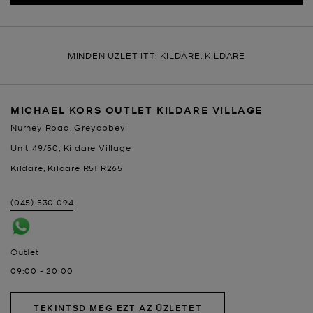
MINDEN ÜZLET ITT: KILDARE, KILDARE
MICHAEL KORS OUTLET KILDARE VILLAGE
Nurney Road, Greyabbey
Unit 49/50, Kildare Village
Kildare
,
Kildare
R51 R265
(045) 530 094
Outlet
09:00
-
20:00
TEKINTSD MEG EZT AZ ÜZLETET