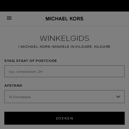
Helptekst
Terug naar de navigatie
WINKELGIDS
1 MICHAEL KORS-WINKELS IN KILDARE, KILDARE
STAD, STAAT OF POSTCODE
AFSTAND
ZOEKEN